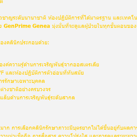
ติ
ี่ยวชาญระดับนานาชาติ ห้องปฏิบัติการที่ได้มาตรฐาน และเทคโน
อง
GenPrime Genea
มุ่งมั่นที่จะดูแลผู้ป่วยในทุกขั้นตอนขอ
องคลินิกประกอบด้วย:
ค์ความรู้ด้านการเจริญพันธุ์จากออสเตรเลีย
F และห้องปฏิบัติการตัวอ่อนที่ทันสมัย
ารรักษาเฉพาะบุคคล
วยต่างชาติอย่างครบวงจร
ล็บด้านการเจริญพันธุ์ระดับสากล
มาก การเลือกคลินิกรักษาภาวะมีบุตรยากไม่ได้ขึ้นอยู่กับผลกา
งความน่าเชื่อถือ การสื่อสาร ความโปร่งใส และการดูแลระยะ