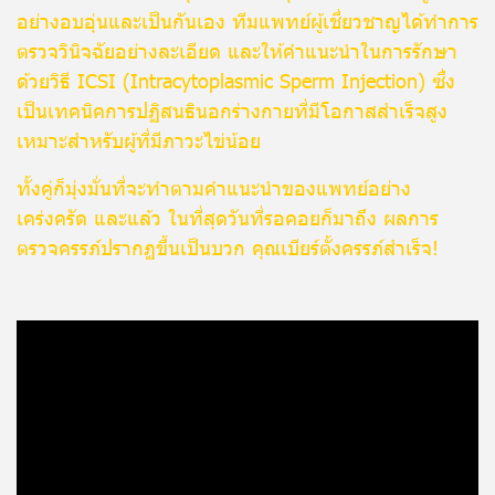
อย่างอบอุ่นและเป็นกันเอง ทีมแพทย์ผู้เชี่ยวชาญได้ทำการ
ตรวจวินิจฉัยอย่างละเอียด และให้คำแนะนำในการรักษา
ด้วยวิธี ICSI (Intracytoplasmic Sperm Injection) ซึ่ง
เป็นเทคนิคการปฏิสนธินอกร่างกายที่มีโอกาสสำเร็จสูง
เหมาะสำหรับผู้ที่มีภาวะไข่น้อย
ทั้งคู่ก็มุ่งมั่นที่จะทำตามคำแนะนำของแพทย์อย่าง
เคร่งครัด และแล้ว ในที่สุดวันที่รอคอยก็มาถึง ผลการ
ตรวจครรภ์ปรากฏขึ้นเป็นบวก คุณเบียร์ตั้งครรภ์สำเร็จ!