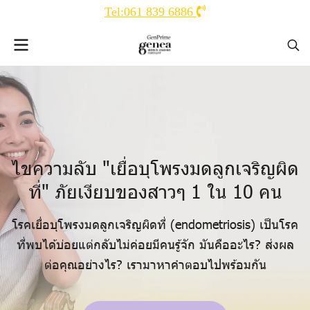
Tel:061 839 6886
ไ
ข
ค
ว
า
ม
ลั
บ
"
เ
ยื่
อ
บุ
โ
พ
ร
ง
ม
ด
ลู
ก
เ
จ
ริ
ญ
ผิ
ด
ที่
"
ภั
ย
เ
งี
ย
บ
ข
อ
ง
ส
า
ว
ๆ
1
ใ
น
1
0
ค
น
โรคเยื่อบุโพรงมดลูกเจริญผิดที่ (endometriosis) เป็นโรค
ที่พบได้บ่อยแต่กลับไม่ค่อยมีคนรู้จัก มันคืออะไร? ส่งผล
ต่อคุณอย่างไร? เรามาหาคำตอบไปพร้อมกัน