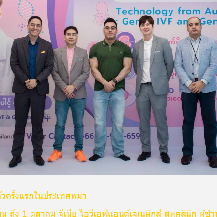
ตัวครั้งแรกในประเทศพม่า
ยายน ถึง 1 ตุลาคม จีเนีย ไอวีเอฟแอนด์เจเนติกส์ สหคลินิก ผู