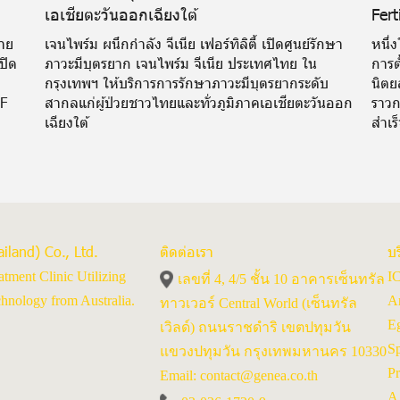
เอเชียตะวันออกเฉียงใต้
Fert
าย
เจนไพร์ม ผนึกกำลัง จีเนีย เฟอร์ทิลิตี้ เปิดศูนย์รักษา
หนึ่ง
ปิด
ภาวะมีบุตรยาก เจนไพร์ม จีเนีย ประเทศไทย ใน
การต
กรุงเทพฯ ให้บริการการรักษาภาวะมีบุตรยากระดับ
นิตย
VF
สากลแก่ผู้ป่วยชาวไทยและทั่วภูมิภาคเอเชียตะวันออก
ราวก
เฉียงใต้
สำเร
iland) Co., Ltd.
ติดต่อเรา
บร
eatment Clinic Utilizing
IC
เลขที่ 4, 4/5 ชั้น 10 อาคารเซ็นทรัล
nology from Australia.
Ar
ทาวเวอร์ Central World (เซ็นทรัล
Eg
เวิลด์) ถนนราชดำริ เขตปทุมวัน
Sp
แขวงปทุมวัน กรุงเทพมหานคร 10330
Pr
Email: contact@genea.co.th
A