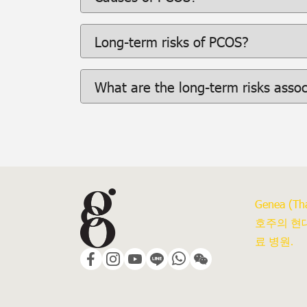
Long-term risks of PCOS?
What are the long-term risks asso
Genea (Tha
호주의 현
료 병원.