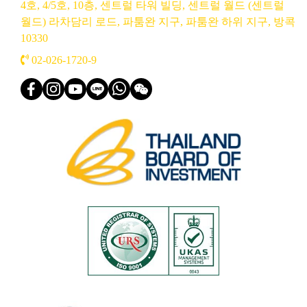
4호, 4/5호, 10층, 센트럴 타워 빌딩, 센트럴 월드 (센트럴
월드) 라차담리 로드, 파툼완 지구, 파툼완 하위 지구, 방콕
10330
02-026-1720
-9