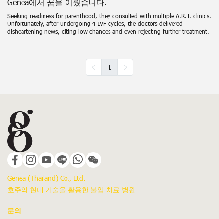
Genea에서 꿈을 이뤘습니다.
Seeking readiness for parenthood, they consulted with multiple A.R.T. clinics.
Unfortunately, after undergoing 4 IVF cycles, the doctors delivered
disheartening news, citing low chances and even rejecting further treatment.
1
Genea (Thailand) Co., Ltd.
호주의 현대 기술을 활용한 불임 치료 병원.
문의