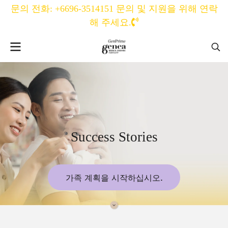
문의 전화: +6696-3514151 문의 및 지원을 위해 연락
해 주세요.
S
u
c
c
e
s
s
S
t
o
r
i
e
s
가족 계획을 시작하십시오.