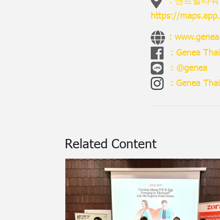
https://maps.ap
:
www.genea.
:
Genea Thai
:
@genea
:
Genea Thai
Related Content