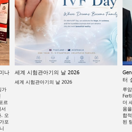
세미나
세계 시험관아기의 날 2026
Gen
터 
세계 시험관아기의 날 2026
 싱가
루암자
인
Fe
가포르
더 
에서
움을
. 오
합적
싱가포
된 
습니