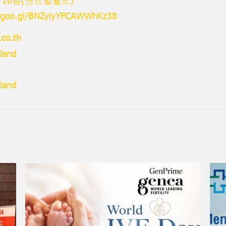
p.goo.gl/BNZyiyYFCAWWhKz38
co.th
land
land