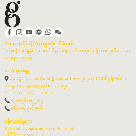
Genea (ထိုင်းနိုင်ငံ) ကုမ္ပဏီ၊ လီမိတက်
သြစတြေးလျနိုင်ငံမှ ခေတ်မီနည်းပညာကို အသုံးပြု၍ သားဖွားမီးယပ်ကု
သရေးဆေးခန်း။
ဆက်သွယ်ရန်
၁၀ လွှာ၊ Central World ရှိ Central Tower ၄၊ ၄/၅၊ ရာဇဒါမ္နရီလမ်း၊ ပ
ထုံဝန်၊ ပထုံဝန်၊ ဘန်ကောက် ၁၀၃၃၀
Email: contact@genea.co.th
၀၂-၀၂၆-၁၇၂၀-၉
၀၆၁-၈၃၉-၆၈၈၆
၀န်ဆောင်မှုများ
ICSI (Intracytoplasmic Sperm Injection)
ဖန်ပြွန်သန္ဓေသား (IUI)