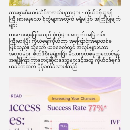
သားဖွားမီးယပ်ဆိုင်ရာအသိပညာများ - ကိုယ်ဝန်ယူရန်
ကြိုးစားနေသော စုံတွဲများအတွက် မရှိမဖြစ် အကြံပြုချက်
များ
ကလေးမွေးခြင်းသည် စုံတွဲများအတွက် အမြဲတမ်း
ကြီးမားပြီး ကိုယ်ရေးကိုယ်တာ အကြောင်းအရာတစ်ခု
ဖြစ်သည်။ သို့သော် ယခုခေတ်တွင် အလုပ်များသော
အလုပ်များ၊ စိတ်ဖိစီးမှုများပြီး မိသားစုတစ်ခုထူထောင်ရန်
အချိန်ကြာကြာစောင့်ဆိုင်းနေသူများနှင့်အတူ ကိုယ်ဝန်ရရန်
ယခင်ကထက် ပိုမိုခက်ခဲလာပါသည်။