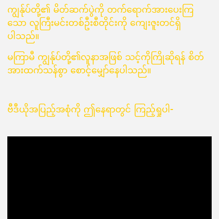
ကျွန်ုပ်တို့၏ မိတ်ဆက်ပွဲကို တက်ရောက်အားပေးကြ
သော လူကြီးမင်းတစ်ဦးစီတိုင်းကို ကျေးဇူးတင်ရှိ
ပါသည်။
မကြာမီ ကျွန်ုပ်တို့၏လူနာအဖြစ် သင့်ကိုကြိုဆိုရန် စိတ်
အားထက်သန်စွာ စောင့်မျှော်နေပါသည်။
ဗီဒီယိုအပြည့်အစုံကို ဤနေရာတွင် ကြည့်ရှုပါ-