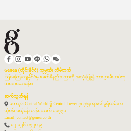
Genea (ထိုင်းနိုင်ငံ) ကုမ္ပဏီ၊ လီမိတက်
သြစတြေးလျနိုင်ငံမှ ခေတ်မီနည်းပညာကို အသုံးပြု၍ သားဖွားမီးယပ်ကု
သရေးဆေးခန်း။
ဆက်သွယ်ရန်
၁၀ လွှာ၊ Central World ရှိ Central Tower ၄၊ ၄/၅၊ ရာဇဒါမ္နရီလမ်း၊ ပ
ထုံဝန်၊ ပထုံဝန်၊ ဘန်ကောက် ၁၀၃၃၀
Email: contact@genea.co.th
၀၂-၀၂၆-၁၇၂၀-၉