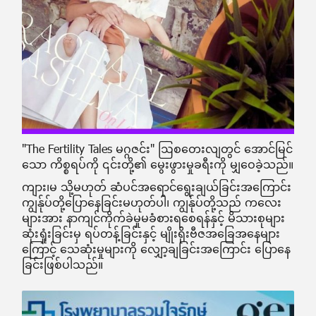
"The Fertility Tales မဂ္ဂဇင်း" ဩစတေးလျတွင် အောင်မြင်
သော ကိစ္စရပ်ကို ၎င်းတို့၏ မွေးဖွားမှုခရီးကို မျှဝေခဲ့သည်။
ကျား၊မ သို့မဟုတ် ဆံပင်အရောင်ရွေးချယ်ခြင်းအကြောင်း
ကျွန်ုပ်တို့ပြောနေခြင်းမဟုတ်ပါ၊ ကျွန်ုပ်တို့သည် ကလေး
များအား နာကျင်ကိုက်ခဲမှုမခံစားရစေရန်နှင့် မိသားစုများ
ဆုံးရှုံးခြင်းမှ ရပ်တန့်ခြင်းနှင့် မျိုးရိုးဗီဇအခြေအနေများ
ကြောင့် သေဆုံးမှုများကို လျှော့ချခြင်းအကြောင်း ပြောနေ
ခြင်းဖြစ်ပါသည်။