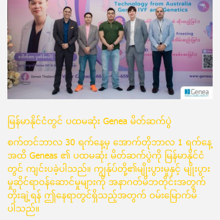
မြန်မာနိုင်ငံတွင် ပထမဆုံး Genea မိတ်ဆက်ပွဲ
စက်တင်ဘာလ 30 ရက်နေ့မှ အောက်တိုဘာလ 1 ရက်နေ့
အထိ Geneas ၏ ပထမဆုံး မိတ်ဆက်ပွဲကို မြန်မာနိုင်ငံ
တွင် ကျင်းပခဲ့ပါသည်။ ကျွန်ုပ်တို့၏မျိုးပွားမှုနှင့် မျိုးပွား
မှုဆိုင်ရာဝန်ဆောင်မှုများကို အနာဂတ်မိဘတိုင်းအတွက်
တိုးချဲ့ရန် ဤနေရာတွင်ရှိသည့်အတွက် ဝမ်းမြောက်မိ
ပါသည်။